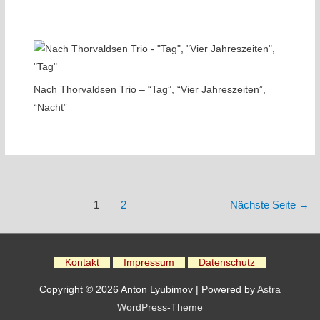
Nach Thorvaldsen Trio – “Tag”, “Vier Jahreszeiten”,
“Nacht”
Beitragsnavigation
1
2
Nächste Seite
→
Kontakt
Impressum
Datenschutz
Copyright © 2026 Anton Lyubimov | Powered by
Astra
WordPress-Theme